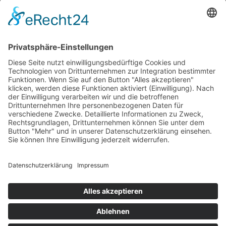
AGB
Mietbedingungen
Impressum
Datenschutz
Kontakt
Copyright © 2026 Teufelsmoor Baumaschinen GmbH.
Alle Rechte vorbehalten.
Webdesign für Handwerksbetriebe by HGD Media