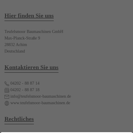
Hier finden Sie uns
Teufelsmoor Baumaschinen GmbH
Max-Planck-Straße 9
28832 Achim
Deutschland
Kontaktieren Sie uns
04202 - 88 87 14
04202 - 88 87 18
info@teufelsmoor-baumaschinen.de
www.teufelsmoor-baumaschinen.de
Rechtliches