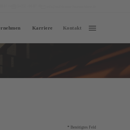
88 87 14
04202 - 88 87 18
info@teufelsmoor-baumaschinen.de
ernehmen
Karriere
Kontakt
*
Benötigtes Feld