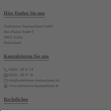
Hier finden Sie uns
Teufelsmoor Baumaschinen GmbH
Max-Planck-Straße 9
28832 Achim
Deutschland
Kontaktieren Sie uns
04202 - 88 87 14
04202 - 88 87 18
info@teufelsmoor-baumaschinen.de
www.teufelsmoor-baumaschinen.de
Rechtliches