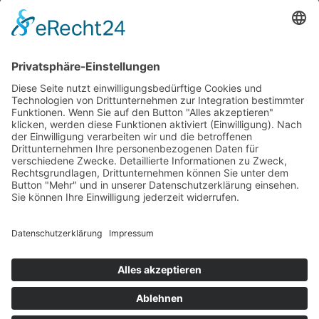
AGB
Mietbedingungen
Impressum
Datenschutz
Kontakt
Copyright © 2026 Teufelsmoor Baumaschinen GmbH.
Alle Rechte vorbehalten.
Webdesign für Handwerksbetriebe by HGD Media