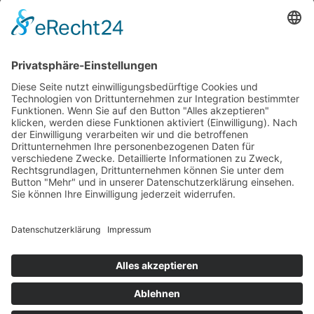
AGB
Mietbedingungen
Impressum
Datenschutz
Kontakt
Copyright © 2026 Teufelsmoor Baumaschinen GmbH.
Alle Rechte vorbehalten.
Webdesign für Handwerksbetriebe by HGD Media