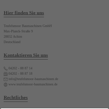
Hier finden Sie uns
Teufelsmoor Baumaschinen GmbH
Max-Planck-Straße 9
28832 Achim
Deutschland
Kontaktieren Sie uns
04202 - 88 87 14
04202 - 88 87 18
info@teufelsmoor-baumaschinen.de
www.teufelsmoor-baumaschinen.de
Rechtliches