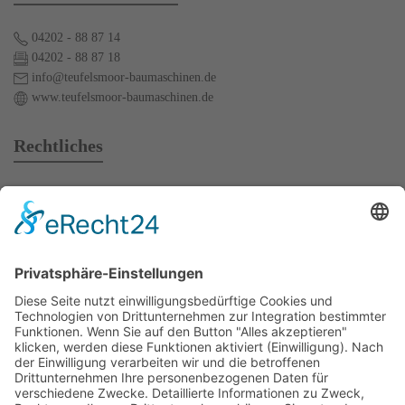
04202 - 88 87 14
04202 - 88 87 18
info@teufelsmoor-baumaschinen.de
www.teufelsmoor-baumaschinen.de
Rechtliches
AGB
Mietbedingungen
Impressum
Datenschutz
Kontakt