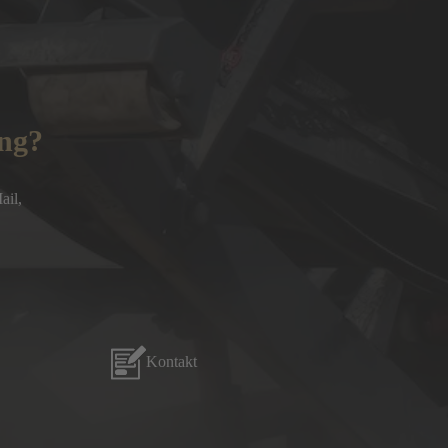
ung?
l, 

Kontakt