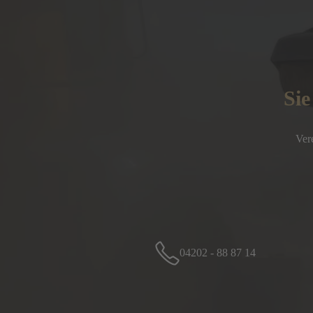
Sie
Ver
04202 - 88 87 14