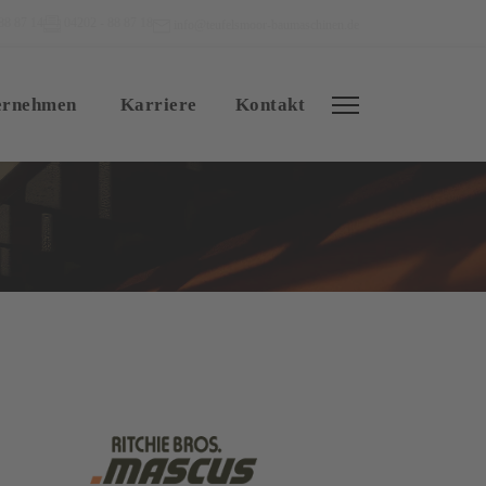
88 87 14
04202 - 88 87 18
info@teufelsmoor-baumaschinen.de
ernehmen
Karriere
Kontakt