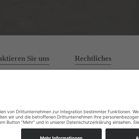
ktieren Sie uns
Rechtliches
 - 88 87 14
AGB
 - 88 87 18
Mietbedingungen
teufelsmoor-baumaschinen.de
Impressum
eufelsmoor-baumaschinen.de
Datenschutz
Kontakt