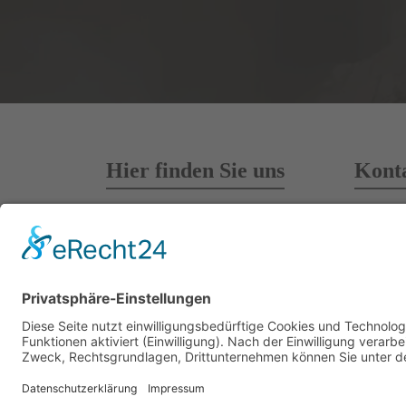
Hier finden Sie uns
Konta
Teufelsmoor Baumaschinen GmbH
04202
Max-Planck-Straße 9
04202
28832 Achim
info@
Deutschland
www.t