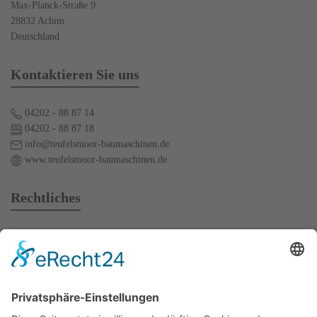
Max-Planck-Straße 9
28832 Achim
Deutschland
Kontaktieren Sie uns
04202 - 88 87 14
04202 - 88 87 18
info@teufelsmoor-baumaschinen.de
www.teufelsmoor-baumaschinen.de
Rechtliches
AGB
Mietbedingungen
Impressum
Datenschutz
Kontakt