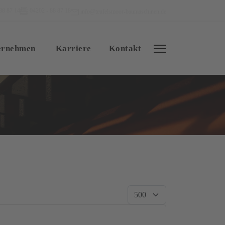
88 87 14
04202 - 88 87 18
info@teufelsmoor-baumaschinen.de
ernehmen
Karriere
Kontakt
Anzeige #