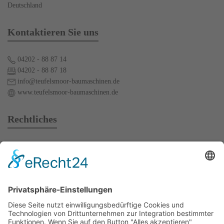
Deutschland
Kontaktieren Sie uns
04202 - 88 87 14
04202 - 88 87 18
info@teufelsmoor-baumaschinen.de
www.teufelsmoor-baumaschinen.de
Rechtliches
AGB
Mietbedingungen
Impressum
Datenschutz
Kontakt